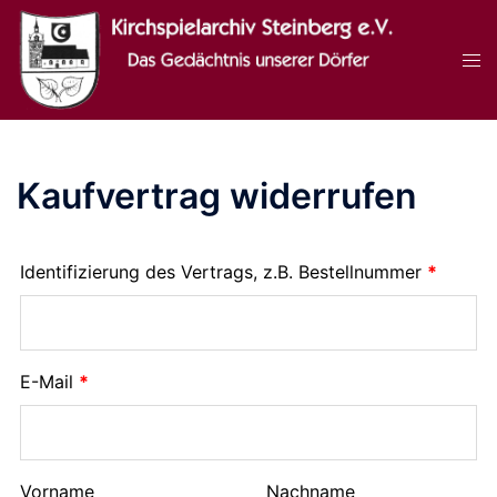
Zum
Inhalt
Men
springen
ums
Kaufvertrag widerrufen
Identifizierung des Vertrags, z.B. Bestellnummer
*
E-Mail
*
E-
Vorname
Nachname